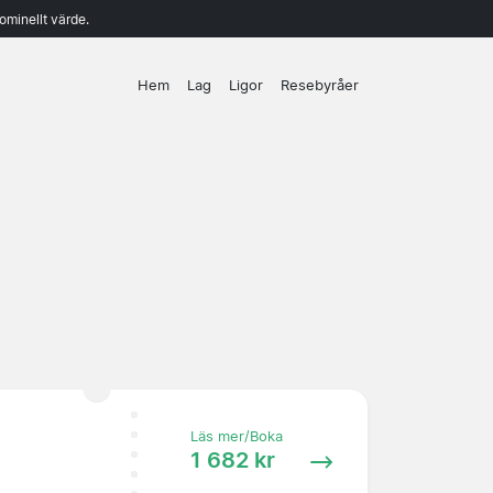
ominellt värde.
Hem
Lag
Ligor
Resebyråer
Läs mer/Boka
1 682 kr