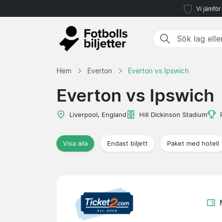
Vi jämför
Hem
Everton
Everton vs Ipswich
Everton vs Ipswich
Liverpool, England
Hill Dickinson Stadium
Visa alla
Endast biljett
Paket med hotell