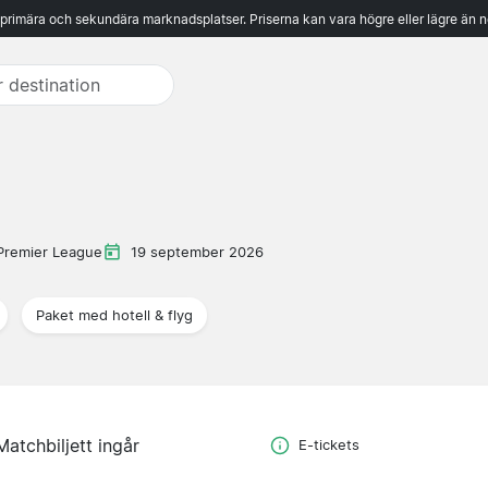
 primära och sekundära marknadsplatser. Priserna kan vara högre eller lägre än n
Premier League
19 september 2026
Paket med hotell & flyg
Matchbiljett ingår
E-tickets