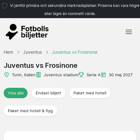
Vi jämför primära och sekundära marknadsplatser. Priserna kan vara högre
eller lägre än nominellt värde.
Hem
Hem
Juventus
Juventus vs Frosinone
Lag
Juventus vs Frosinone
Ligor
Turin, Italien
Juventus stadium
Serie A
30 maj 2027
Resebyråer
Visa alla
Endast biljett
Paket med hotell
Paket med hotell & flyg