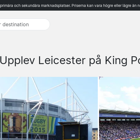
 primära och sekundära marknadsplatser. Priserna kan vara högre eller lägre än n
Upplev Leicester på King 