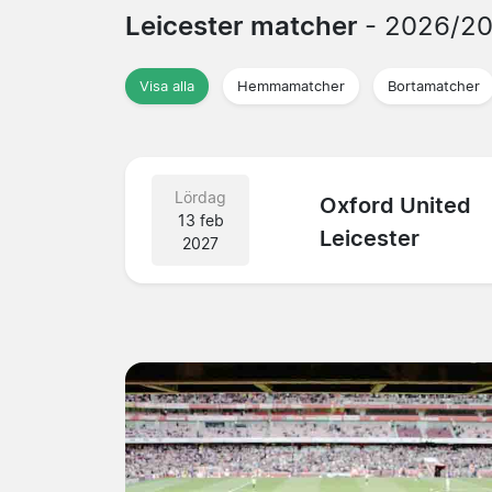
Leicester matcher
- 2026/2
Visa alla
Hemmamatcher
Bortamatcher
Lördag
Oxford United
13 feb
Leicester
2027