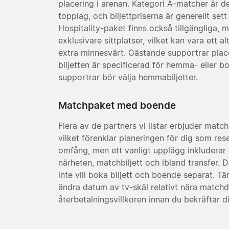
placering i arenan. Kategori A-matcher är
topplag, och biljettpriserna är generellt se
Hospitality-paket finns också tillgängliga, 
exklusivare sittplatser, vilket kan vara ett a
extra minnesvärt. Gästande supportrar placer
biljetten är specificerad för hemma- eller b
supportrar bör välja hemmabiljetter.
Matchpaket med boende
Flera av de partners vi listar erbjuder matc
vilket förenklar planeringen för dig som rese
omfång, men ett vanligt upplägg inkluderar en 
närheten, matchbiljett och ibland transfer. D
inte vill boka biljett och boende separat. 
ändra datum av tv-skäl relativt nära matchd
återbetalningsvillkoren innan du bekräftar d