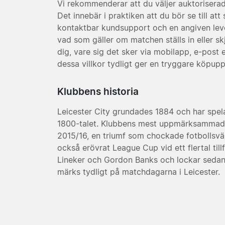
Vi rekommenderar att du väljer auktoriserade
Det innebär i praktiken att du bör se till att
kontaktbar kundsupport och en angiven levera
vad som gäller om matchen ställs in eller skju
dig, vare sig det sker via mobilapp, e-post
dessa villkor tydligt ger en tryggare köpuppl
Klubbens historia
Leicester City grundades 1884 och har spela
1800-talet. Klubbens mest uppmärksammade 
2015/16, en triumf som chockade fotbollsvä
också erövrat League Cup vid ett flertal til
Lineker och Gordon Banks och lockar sedan 
märks tydligt på matchdagarna i Leicester.