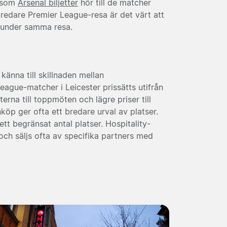
g som
Arsenal biljetter
hör till de matcher
bredare Premier League-resa är det värt att
 under samma resa.
 känna till skillnaden mellan
 League-matcher i Leicester prissätts utifrån
erna till toppmöten och lägre priser till
nköp ger ofta ett bredare urval av platser.
t begränsat antal platser. Hospitality-
 och säljs ofta av specifika partners med