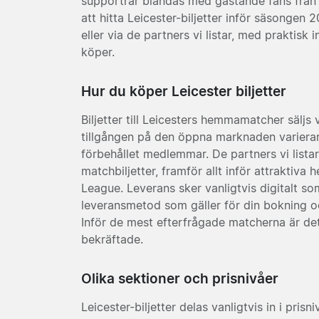
supportrar blandas med gästande fans från 
att hitta Leicester-biljetter inför säsongen 2
eller via de partners vi listar, med praktis
köper.
Hur du köper Leicester biljetter
Biljetter till Leicesters hemmamatcher säljs
tillgången på den öppna marknaden varierar,
förbehållet medlemmar. De partners vi listar 
matchbiljetter, framför allt inför attrakti
League. Leverans sker vanligtvis digitalt som 
leveransmetod som gäller för din bokning och
Inför de mest efterfrågade matcherna är det
bekräftade.
Olika sektioner och prisnivåer
Leicester-biljetter delas vanligtvis in i pr