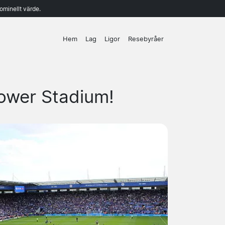
ominellt värde.
Hem
Lag
Ligor
Resebyråer
Power Stadium!