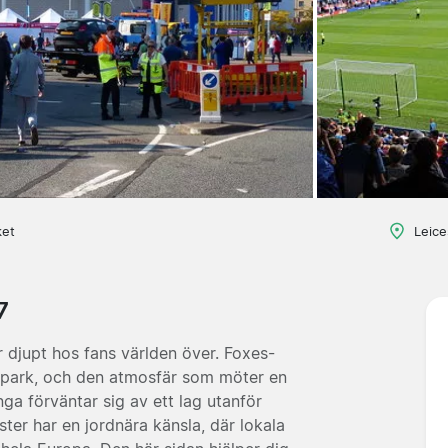
ket
Leice
7
er djupt hos fans världen över. Foxes-
vspark, och den atmosfär som möter en
a förväntar sig av ett lag utanför
ster har en jordnära känsla, där lokala