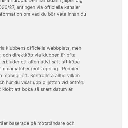
hela Europa. Den här sidan hjälper dig
026/27, antingen via officiella kanaler
k information om vad du bör veta innan du
 via klubbens officiella webbplats, men
 och direktköp via klubben är ofta
erbjuder ett alternativt sätt att köpa
va hemmamatcher mot topplag i Premier
mobilbiljett. Kontrollera alltid vilken
 hur du visar upp biljetten vid entrén.
 klokt att boka så snart datum är
isnivåer baserade på motståndare och