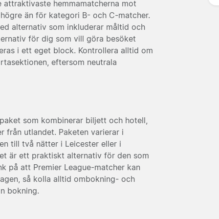
 de attraktivaste hemmamatcherna mot
tt högre än för kategori B- och C-matcher.
med alternativ som inkluderar måltid och
lternativ för dig som vill göra besöket
as i ett eget block. Kontrollera alltid om
ortasektionen, eftersom neutrala
hpaket som kombinerar biljett och hotell,
r från utlandet. Paketen varierar i
till två nätter i Leicester eller i
et är ett praktiskt alternativ för den som
Tänk på att Premier League-matcher kan
agen, så kolla alltid ombokning- och
in bokning.