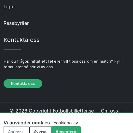
Ligor
Resebyråer
Kontakta oss
Har du frågor, hittat ett fel eller vill tipsa oss om en match? Fyll i
formuläret så hör vi av oss.
Kontakta oss
© 2026 Copyright Fotbollsbiljetter.se ·
Om oss
·
Kontakta oss
·
Integritetspolicy
·
Cookiepolicy
·
Vi använder cookies
cookiepolicy
Redaktionell policy
Anpassa
Avvisa
Acceptera