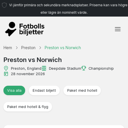
Vi jämför primära och sekundära marknadsplatser. Priserna kan vara högre
eller lägre än nominellt värde.
Hem
Hem
Preston
Preston vs Norwich
Lag
Preston vs Norwich
Ligor
Preston, England
Deepdale Stadium
Championship
28 november 2026
Resebyråer
Visa alla
Endast biljett
Paket med hotell
Paket med hotell & flyg