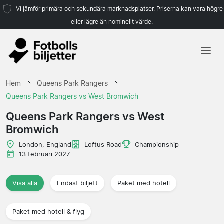
Vi jämför primära och sekundära marknadsplatser. Priserna kan vara högre
eller lägre än nominellt värde.
Hem
Hem
Queens Park Rangers
Lag
Queens Park Rangers vs West Bromwich
Ligor
Queens Park Rangers vs West
Bromwich
Resebyråer
London, England
Loftus Road
Championship
13 februari 2027
Visa alla
Endast biljett
Paket med hotell
Paket med hotell & flyg