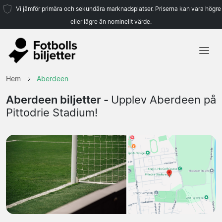
Vi jämför primära och sekundära marknadsplatser. Priserna kan vara högre
eller lägre än nominellt värde.
Hem
Hem
Aberdeen
Lag
Aberdeen biljetter -
Upplev Aberdeen på
Pittodrie Stadium!
Ligor
Resebyråer