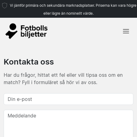
Vi jämför primära och sekundära marknadsplatser. Priserna kan vara högre
eller lägre än nominellt värde.
Hem
Lag
Kontakta oss
Ligor
Har du frågor, hittat ett fel eller vill tipsa oss om en
Resebyråer
match? Fyll i formuläret så hör vi av oss.