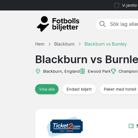
Vi jämför
Hem
Blackburn
Blackburn vs Burnley
Blackburn vs Burnl
Blackburn, England
Ewood Park
Champion
Visa alla
Endast biljett
Paket med hotell