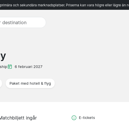
 primära och sekundära marknadsplatser. Priserna kan vara högre eller lägre än n
ey
ship
6 februari 2027
Paket med hotell & flyg
Matchbiljett ingår
E-tickets