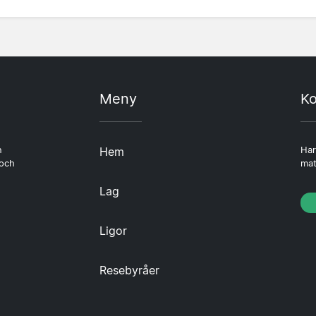
Meny
Ko
n
Hem
Har
 och
mat
Lag
Ligor
Resebyråer