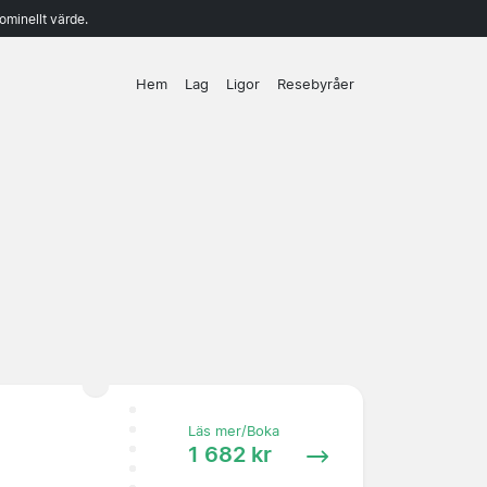
ominellt värde.
Hem
Lag
Ligor
Resebyråer
Läs mer/Boka
1 682 kr