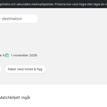
 primära och sekundära marknadsplatser. Priserna kan vara högre eller lägre än n
ie A
1 november 2026
Paket med hotell & flyg
Matchbiljett ingår