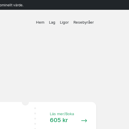
ominellt värde.
Hem
Lag
Ligor
Resebyråer
Läs mer/Boka
605 kr