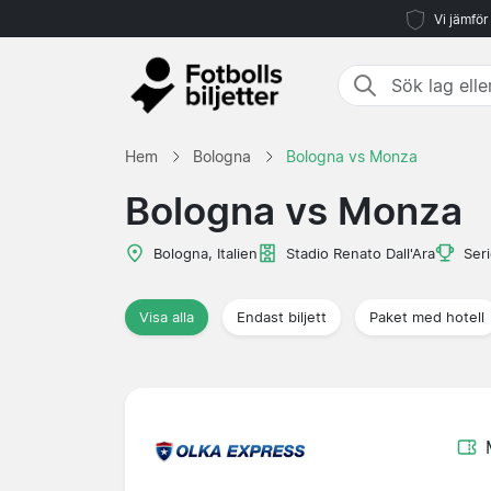
Vi jämför
Hem
Bologna
Bologna vs Monza
Bologna vs Monza
Bologna, Italien
Stadio Renato Dall'Ara
Ser
Visa alla
Endast biljett
Paket med hotell