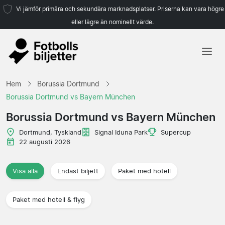
Vi jämför primära och sekundära marknadsplatser. Priserna kan vara högre
eller lägre än nominellt värde.
Hem
Hem
Borussia Dortmund
Lag
Borussia Dortmund vs Bayern München
Ligor
Borussia Dortmund vs Bayern München
Resebyråer
Dortmund, Tyskland
Signal Iduna Park
Supercup
22 augusti 2026
Visa alla
Endast biljett
Paket med hotell
Paket med hotell & flyg