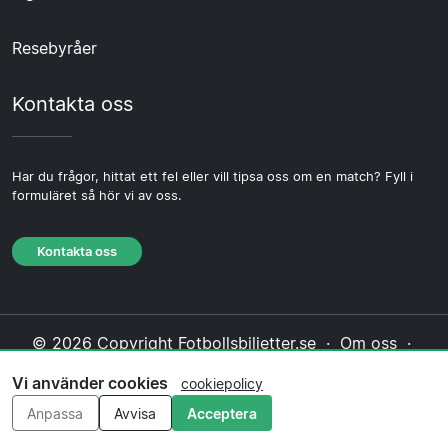
Resebyråer
Kontakta oss
Har du frågor, hittat ett fel eller vill tipsa oss om en match? Fyll i
formuläret så hör vi av oss.
Kontakta oss
© 2026 Copyright Fotbollsbiljetter.se ·
Om oss
·
Kontakta oss
·
Integritetspolicy
·
Cookiepolicy
·
Vi använder cookies
cookiepolicy
Redaktionell policy
Anpassa
Avvisa
Acceptera