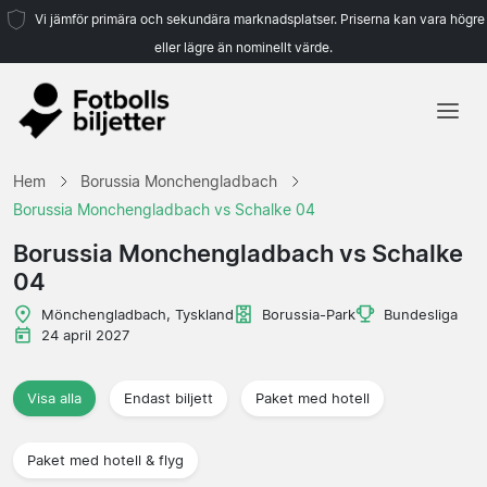
Vi jämför primära och sekundära marknadsplatser. Priserna kan vara högre
eller lägre än nominellt värde.
Hem
Hem
Borussia Monchengladbach
Lag
Borussia Monchengladbach vs Schalke 04
Ligor
Borussia Monchengladbach vs Schalke
04
Resebyråer
Mönchengladbach, Tyskland
Borussia-Park
Bundesliga
24 april 2027
Visa alla
Endast biljett
Paket med hotell
Paket med hotell & flyg