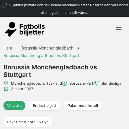
Vi jämför primära och sekundära marknadsplatser. Priserna kan vara högre
eller lägre än nominellt värde.
Hem
Hem
Borussia Monchengladbach
Lag
Borussia Monchengladbach vs Stuttgart
Ligor
Borussia Monchengladbach vs
Stuttgart
Resebyråer
Mönchengladbach, Tyskland
Borussia-Park
Bundesliga
3 mars 2027
Visa alla
Endast biljett
Paket med hotell
Paket med hotell & flyg