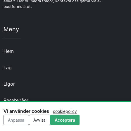
enkelt. Har du några frågor, kontakta oss gärna via e-
postformuläret.
Meny
Hem
Lag
Ligor
Resebyråer
Vi använder cookies
cookiepolicy
Kontakta oss
Anpassa
Avvisa
Acceptera