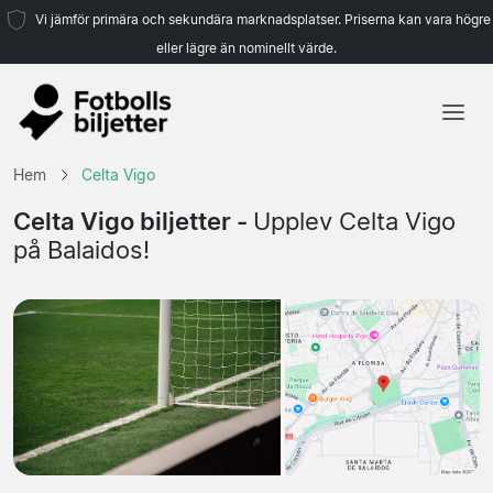
Vi jämför primära och sekundära marknadsplatser. Priserna kan vara högre
eller lägre än nominellt värde.
Hem
Hem
Celta Vigo
Lag
Celta Vigo biljetter -
Upplev Celta Vigo
på Balaidos!
Ligor
Resebyråer