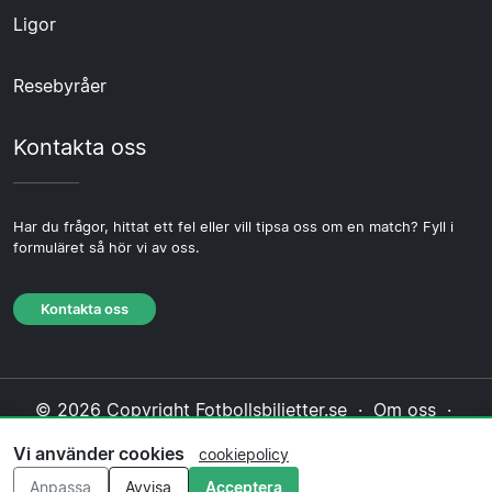
Ligor
Resebyråer
Kontakta oss
Har du frågor, hittat ett fel eller vill tipsa oss om en match? Fyll i
formuläret så hör vi av oss.
Kontakta oss
© 2026 Copyright Fotbollsbiljetter.se ·
Om oss
·
Kontakta oss
·
Integritetspolicy
·
Cookiepolicy
·
Vi använder cookies
cookiepolicy
Redaktionell policy
Anpassa
Avvisa
Acceptera