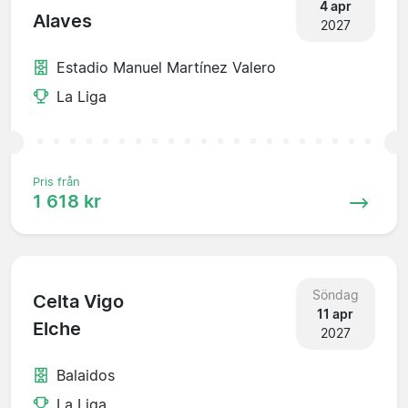
4 apr
Alaves
2027
Estadio Manuel Martínez Valero
La Liga
Pris från
1 618 kr
Söndag
Celta Vigo
11 apr
Elche
2027
Balaidos
La Liga