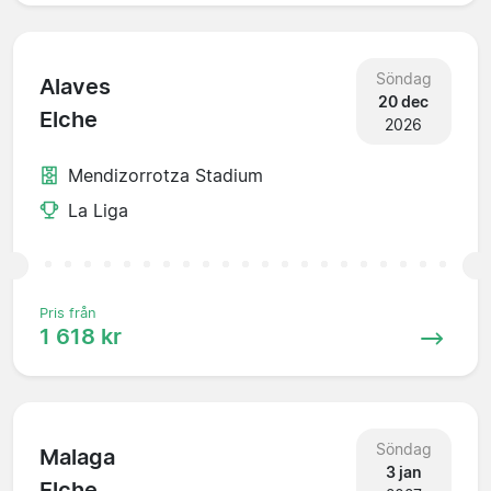
Söndag
Alaves
20 dec
Elche
2026
Mendizorrotza Stadium
La Liga
Pris från
1 618 kr
Söndag
Malaga
3 jan
Elche