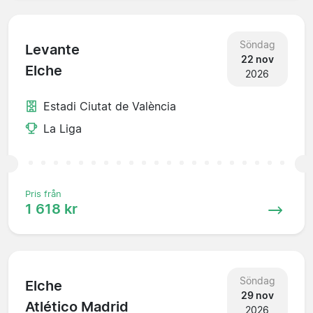
Söndag
Levante
22 nov
Elche
2026
Estadi Ciutat de València
La Liga
Pris från
1 618 kr
Söndag
Elche
29 nov
Atlético Madrid
2026