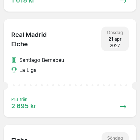
1 618 kr
Onsdag
Real Madrid
21 apr
Elche
2027
Santiago Bernabéu
La Liga
Pris från
2 695 kr
Söndag