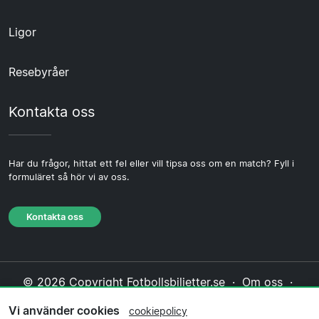
Ligor
Resebyråer
Kontakta oss
Har du frågor, hittat ett fel eller vill tipsa oss om en match? Fyll i
formuläret så hör vi av oss.
Kontakta oss
© 2026 Copyright Fotbollsbiljetter.se ·
Om oss
·
Kontakta oss
·
Integritetspolicy
·
Cookiepolicy
·
Vi använder cookies
cookiepolicy
Redaktionell policy