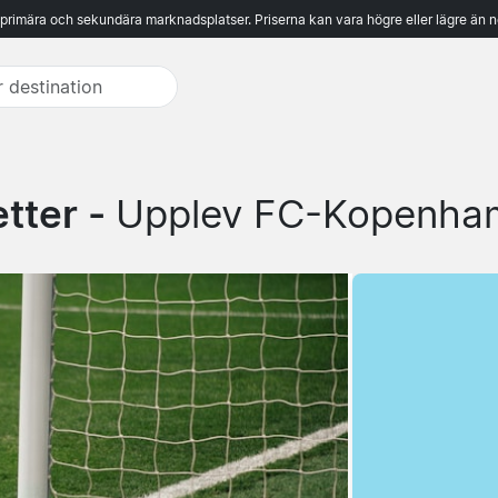
 primära och sekundära marknadsplatser. Priserna kan vara högre eller lägre än n
tter -
Upplev FC-Kopenham