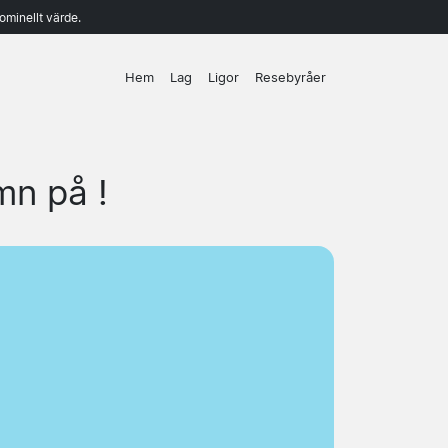
ominellt värde.
Hem
Lag
Ligor
Resebyråer
n på !