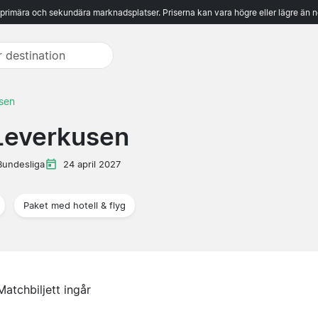
 primära och sekundära marknadsplatser. Priserna kan vara högre eller lägre än n
usen
 Leverkusen
Bundesliga
24 april 2027
Paket med hotell & flyg
Matchbiljett ingår