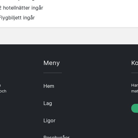
2 hotellnätter ingår
Flygbiljett ingår
Meny
Ko
n
Hem
Har
 och
mat
Lag
Ligor
Resebyråer