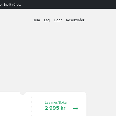
ominellt värde.
Hem
Lag
Ligor
Resebyråer
Läs mer/Boka
2 995 kr