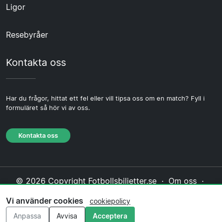
Ligor
Resebyråer
Kontakta oss
Har du frågor, hittat ett fel eller vill tipsa oss om en match? Fyll i
formuläret så hör vi av oss.
Kontakta oss
© 2026 Copyright Fotbollsbiljetter.se ·
Om oss
·
Kontakta oss
·
Integritetspolicy
·
Cookiepolicy
·
Vi använder cookies
cookiepolicy
Redaktionell policy
Anpassa
Avvisa
Acceptera