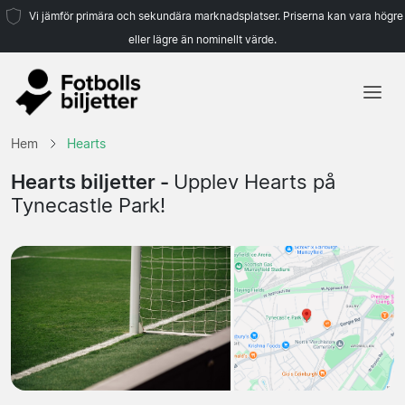
Vi jämför primära och sekundära marknadsplatser. Priserna kan vara högre
eller lägre än nominellt värde.
Hem
Hem
Hearts
Lag
Hearts biljetter -
Upplev Hearts på
Tynecastle Park!
Ligor
Resebyråer