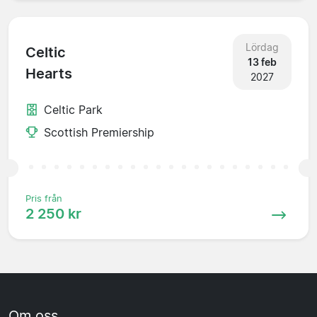
Lördag
Celtic
13 feb
Hearts
2027
Celtic Park
Scottish Premiership
Pris från
2 250 kr
Om oss