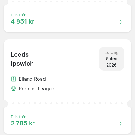
Pris från
4 851 kr
Lördag
Leeds
5 dec
Ipswich
2026
Elland Road
Premier League
Pris från
2 785 kr