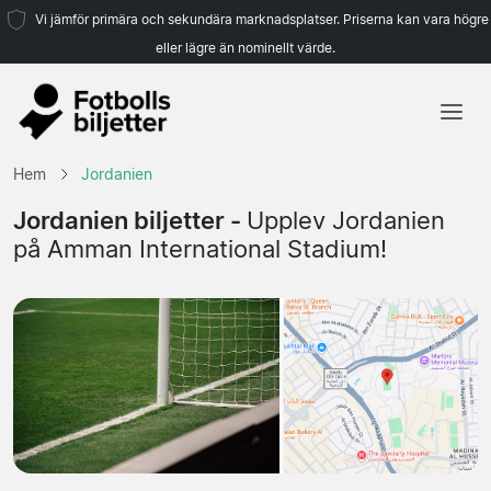
Vi jämför primära och sekundära marknadsplatser. Priserna kan vara högre
eller lägre än nominellt värde.
Hem
Hem
Jordanien
Lag
Jordanien biljetter -
Upplev Jordanien
på Amman International Stadium!
Ligor
Resebyråer