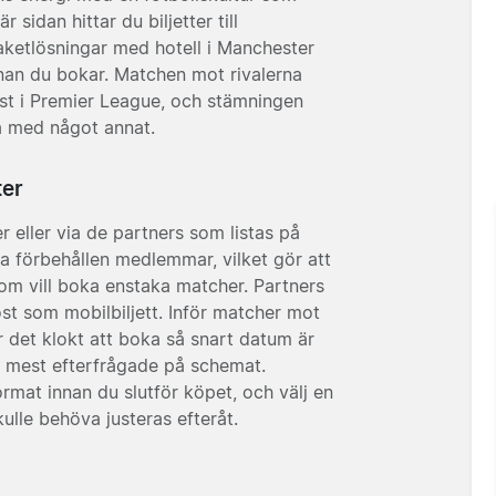
sidan hittar du biljetter till
etlösningar med hotell i Manchester
nan du bokar. Matchen mot rivalerna
st i Premier League, och stämningen
la med något annat.
ter
r eller via de partners som listas på
 ofta förbehållen medlemmar, vilket gör att
 som vill boka enstaka matcher. Partners
post som mobilbiljett. Inför matcher mot
 det klokt att boka så snart datum är
e mest efterfrågade på schemat.
ormat innan du slutför köpet, och välj en
lle behöva justeras efteråt.