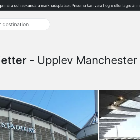
 primära och sekundära marknadsplatser. Priserna kan vara högre eller lägre än n
jetter -
Upplev Manchester 