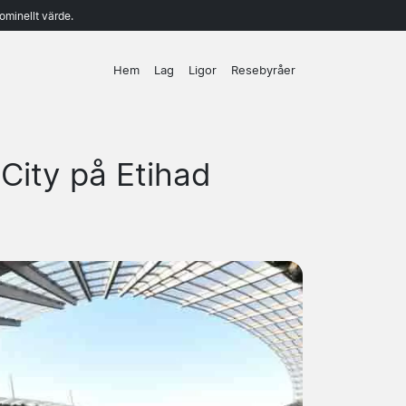
ominellt värde.
Hem
Lag
Ligor
Resebyråer
City på Etihad