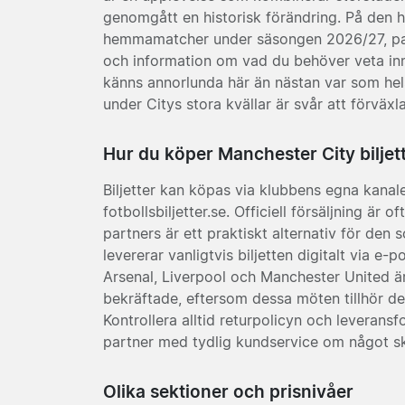
genomgått en historisk förändring. På den här 
hemmamatcher under säsongen 2026/27, pak
och information om vad du behöver veta in
känns annorlunda här än nästan var som hel
under Citys stora kvällar är svår att förväx
Hur du köper Manchester City biljet
Biljetter kan köpas via klubbens egna kanale
fotbollsbiljetter.se. Officiell försäljning är
partners är ett praktiskt alternativ för den
levererar vanligtvis biljetten digitalt via e-
Arsenal, Liverpool och Manchester United är
bekräftade, eftersom dessa möten tillhör d
Kontrollera alltid returpolicyn och leveransf
partner med tydlig kundservice om något sku
Olika sektioner och prisnivåer