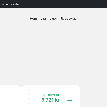
ominellt värde.
Hem
Lag
Ligor
Resebyråer
Läs mer/Boka
6 721 kr