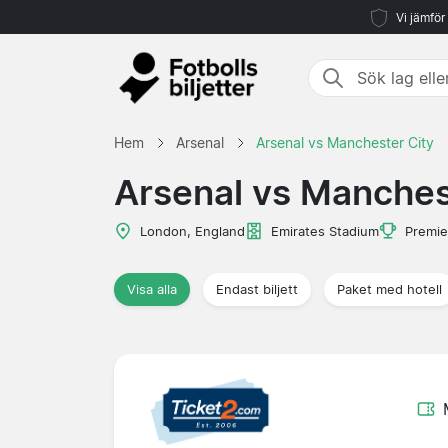
Vi jämför
Hem
Arsenal
Arsenal vs Manchester City
Arsenal vs Manches
London, England
Emirates Stadium
Premie
Visa alla
Endast biljett
Paket med hotell