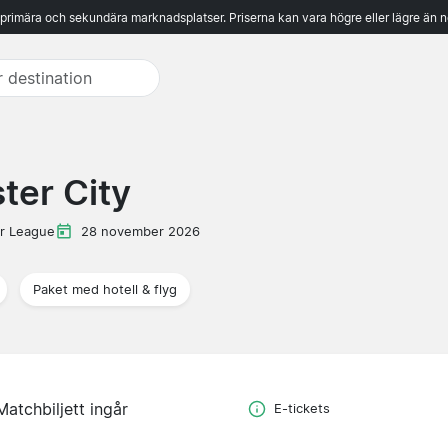
 primära och sekundära marknadsplatser. Priserna kan vara högre eller lägre än n
ter City
r League
28 november 2026
Paket med hotell & flyg
Matchbiljett ingår
E-tickets