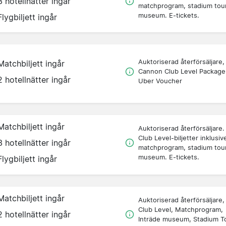
3 hotellnätter ingår
matchprogram, stadium tou
museum. E-tickets.
Flygbiljett ingår
Auktoriserad återförsäljare,
Matchbiljett ingår
Cannon Club Level Package
2 hotellnätter ingår
Uber Voucher
Matchbiljett ingår
Auktoriserad återförsäljare.
Club Level-biljetter inklusiv
3 hotellnätter ingår
matchprogram, stadium tou
museum. E-tickets.
Flygbiljett ingår
Matchbiljett ingår
Auktoriserad återförsäljare,
Club Level, Matchprogram,
2 hotellnätter ingår
Inträde museum, Stadium To