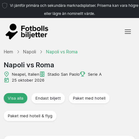
Vi jämför primära och sekundära marknadsplatser. Priserna kan vara högre
eller lägre än nominellt värde.
Hem
Hem
Napoli
Napoli vs Roma
Lag
Napoli vs Roma
Ligor
Neapel, Italien
Stadio San Paolo
Serie A
25 oktober 2026
Resebyråer
Visa alla
Endast biljett
Paket med hotell
Paket med hotell & flyg