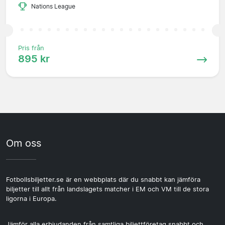
Nations League
Pris från
895 kr
Om oss
Fotbollsbiljetter.se är en webbplats där du snabbt kan jämföra
biljetter till allt från landslagets matcher i EM och VM till de stora
ligorna i Europa.
Jämför alla erbjudanden från samtliga biljettföretag snabbt och