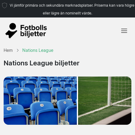
Vi jämför primära och sekundära marknadsplatser. Priserna kan vara högre
eller lägre än nominellt värde.
Hem
Hem
Nations League
Lag
Nations League biljetter
Ligor
Resebyråer