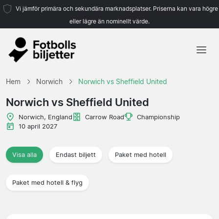
Vi jämför primära och sekundära marknadsplatser. Priserna kan vara högre
eller lägre än nominellt värde.
Hem
Hem
Norwich
Norwich vs Sheffield United
Lag
Norwich vs Sheffield United
Ligor
Norwich, England
Carrow Road
Championship
10 april 2027
Resebyråer
Visa alla
Endast biljett
Paket med hotell
Paket med hotell & flyg