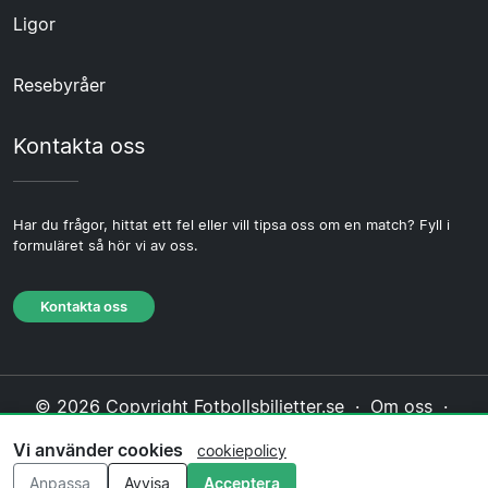
Ligor
Resebyråer
Kontakta oss
Har du frågor, hittat ett fel eller vill tipsa oss om en match? Fyll i
formuläret så hör vi av oss.
Kontakta oss
© 2026 Copyright Fotbollsbiljetter.se ·
Om oss
·
Kontakta oss
·
Integritetspolicy
·
Cookiepolicy
·
Vi använder cookies
cookiepolicy
Redaktionell policy
Anpassa
Avvisa
Acceptera