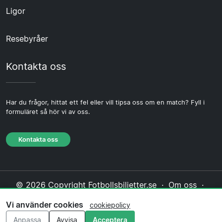
Ligor
Resebyråer
Kontakta oss
Har du frågor, hittat ett fel eller vill tipsa oss om en match? Fyll i
formuläret så hör vi av oss.
Kontakta oss
© 2026 Copyright Fotbollsbiljetter.se ·
Om oss
·
Kontakta oss
·
Integritetspolicy
·
Cookiepolicy
·
Vi använder cookies
cookiepolicy
Redaktionell policy
Anpassa
Avvisa
Acceptera