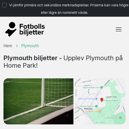
Vi jämför primära och sekundära marknadsplatser. Priserna kan vara högre
eller lägre än nominellt värde.
Hem
Hem
Plymouth
Lag
Plymouth biljetter -
Upplev Plymouth på
Home Park!
Ligor
Resebyråer