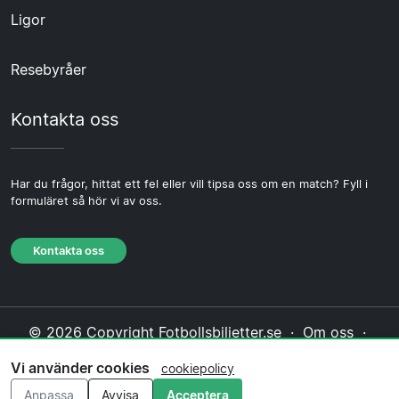
Ligor
Resebyråer
Kontakta oss
Har du frågor, hittat ett fel eller vill tipsa oss om en match? Fyll i
formuläret så hör vi av oss.
Kontakta oss
© 2026 Copyright Fotbollsbiljetter.se ·
Om oss
·
Kontakta oss
·
Integritetspolicy
·
Cookiepolicy
·
Vi använder cookies
cookiepolicy
Redaktionell policy
Anpassa
Avvisa
Acceptera