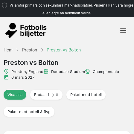
Vi jämför primära och sekundära marknadsplatser. Priserna kan vara högre
eller lägre än nominellt värde.
Hem
Hem
Preston
Preston vs Bolton
Lag
Preston vs Bolton
Ligor
Preston, England
Deepdale Stadium
Championship
6 mars 2027
Resebyråer
Visa alla
Endast biljett
Paket med hotell
Paket med hotell & flyg