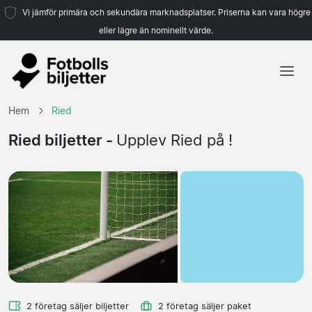
Vi jämför primära och sekundära marknadsplatser. Priserna kan vara högre
eller lägre än nominellt värde.
Hem
Hem
Ried
Lag
Ried biljetter -
Upplev Ried på !
Ligor
Resebyråer
2 företag säljer biljetter
2 företag säljer paket