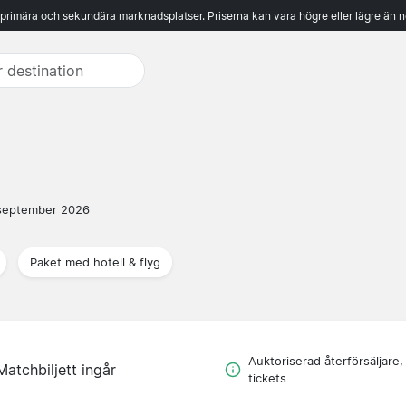
 primära och sekundära marknadsplatser. Priserna kan vara högre eller lägre än n
september 2026
Paket med hotell & flyg
Auktoriserad återförsäljare,
Matchbiljett ingår
tickets