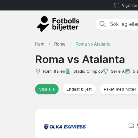
Vi jämför
Hem
Roma
Roma vs Atalanta
Roma vs Atalanta
Rom, Italien
Stadio Olimpico
Serie A
5 
Visa alla
Endast biljett
Paket med hotell