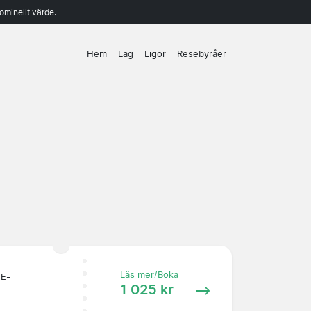
ominellt värde.
Hem
Lag
Ligor
Resebyråer
Läs mer/Boka
 E-
1 025 kr