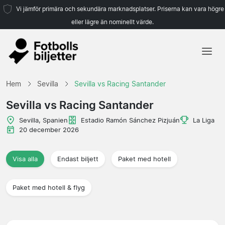
Vi jämför primära och sekundära marknadsplatser. Priserna kan vara högre
eller lägre än nominellt värde.
Hem
Hem
Sevilla
Sevilla vs Racing Santander
Lag
Sevilla vs Racing Santander
Ligor
Sevilla, Spanien
Estadio Ramón Sánchez Pizjuán
La Liga
20 december 2026
Resebyråer
Visa alla
Endast biljett
Paket med hotell
Paket med hotell & flyg