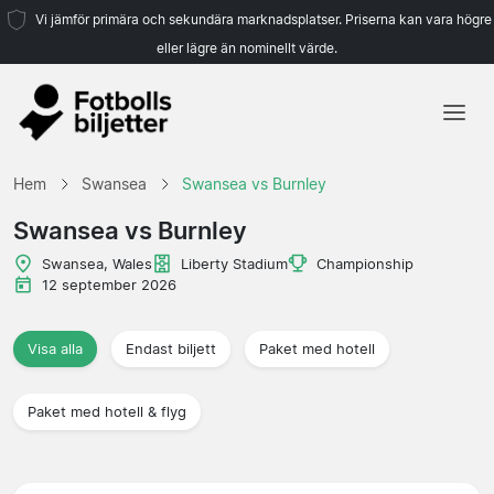
Vi jämför primära och sekundära marknadsplatser. Priserna kan vara högre
eller lägre än nominellt värde.
Hem
Hem
Swansea
Swansea vs Burnley
Lag
Swansea vs Burnley
Ligor
Swansea, Wales
Liberty Stadium
Championship
12 september 2026
Resebyråer
Visa alla
Endast biljett
Paket med hotell
Paket med hotell & flyg