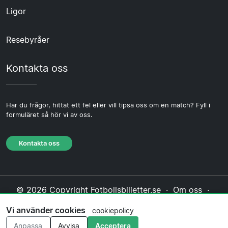
Ligor
Resebyråer
Kontakta oss
Har du frågor, hittat ett fel eller vill tipsa oss om en match? Fyll i
formuläret så hör vi av oss.
Kontakta oss
© 2026 Copyright Fotbollsbiljetter.se ·
Om oss
·
Kontakta oss
·
Integritetspolicy
·
Cookiepolicy
·
Vi använder cookies
cookiepolicy
Redaktionell policy
Anpassa
Avvisa
Acceptera