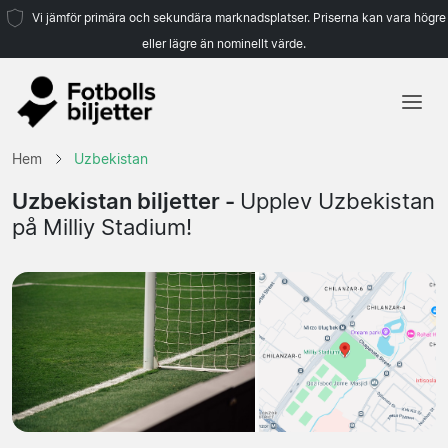
Vi jämför primära och sekundära marknadsplatser. Priserna kan vara högre
eller lägre än nominellt värde.
Hem
Hem
Uzbekistan
Lag
Uzbekistan biljetter -
Upplev Uzbekistan
på Milliy Stadium!
Ligor
Resebyråer