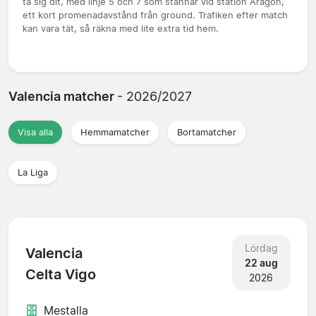
ta sig dit, med linje 5 och 7 som stannar vid station Aragón,
ett kort promenadavstånd från ground. Trafiken efter match
kan vara tät, så räkna med lite extra tid hem.
Valencia matcher
- 2026/2027
Visa alla
Hemmamatcher
Bortamatcher
La Liga
Lördag
Valencia
22 aug
Celta Vigo
2026
Mestalla