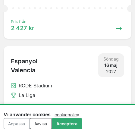
Pris från
2 427 kr
Söndag
Espanyol
16 maj
Valencia
2027
RCDE Stadium
La Liga
Vi använder cookies
cookiepolicy
Anpassa
Avvisa
Acceptera
Pris från
785 kr