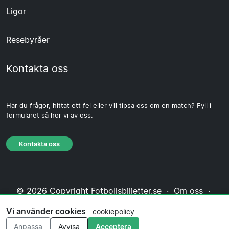
Ligor
Resebyråer
Kontakta oss
Har du frågor, hittat ett fel eller vill tipsa oss om en match? Fyll i
formuläret så hör vi av oss.
Kontakta oss
© 2026 Copyright Fotbollsbiljetter.se ·
Om oss
·
Kontakta oss
·
Integritetspolicy
·
Cookiepolicy
·
Vi använder cookies
cookiepolicy
Redaktionell policy
Anpassa
Avvisa
Acceptera