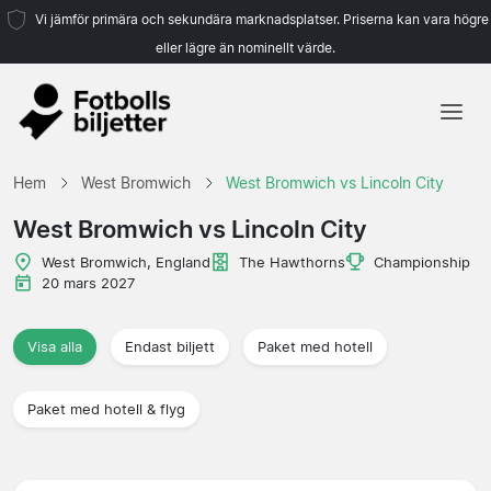
Vi jämför primära och sekundära marknadsplatser. Priserna kan vara högre
eller lägre än nominellt värde.
Hem
Hem
West Bromwich
West Bromwich vs Lincoln City
Lag
West Bromwich vs Lincoln City
Ligor
West Bromwich, England
The Hawthorns
Championship
20 mars 2027
Resebyråer
Visa alla
Endast biljett
Paket med hotell
Paket med hotell & flyg