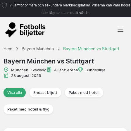
Vi jämför primära och sekundära marknadsplatser. Priserna kan vara högre
eller lägre än nominellt värde.
Hem
Hem
Bayern München
Bayern München vs Stuttgart
Lag
Bayern München vs Stuttgart
Ligor
München, Tyskland
Allianz Arena
Bundesliga
28 augusti 2026
Resebyråer
Visa alla
Endast biljett
Paket med hotell
Paket med hotell & flyg