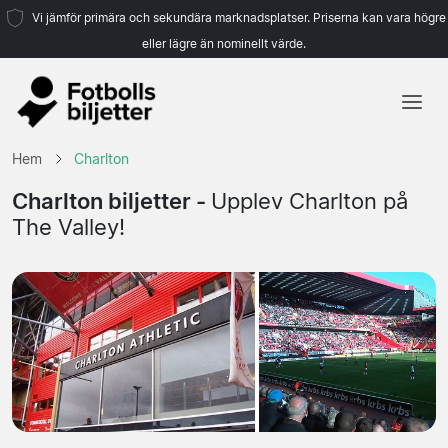
Vi jämför primära och sekundära marknadsplatser. Priserna kan vara högre
eller lägre än nominellt värde.
Hem
Hem
Charlton
Lag
Charlton biljetter -
Upplev Charlton på
The Valley!
Ligor
Resebyråer