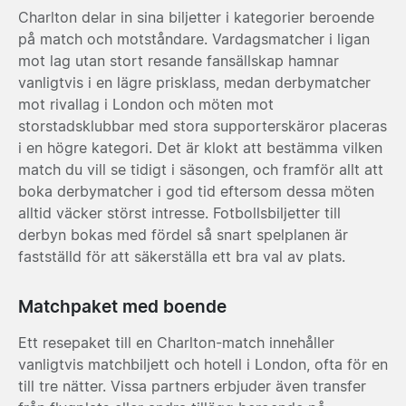
Charlton delar in sina biljetter i kategorier beroende
på match och motståndare. Vardagsmatcher i ligan
mot lag utan stort resande fansällskap hamnar
vanligtvis i en lägre prisklass, medan derbymatcher
mot rivallag i London och möten mot
storstadsklubbar med stora supporterskäror placeras
i en högre kategori. Det är klokt att bestämma vilken
match du vill se tidigt i säsongen, och framför allt att
boka derbymatcher i god tid eftersom dessa möten
alltid väcker störst intresse. Fotbollsbiljetter till
derbyn bokas med fördel så snart spelplanen är
fastställd för att säkerställa ett bra val av plats.
Matchpaket med boende
Ett resepaket till en Charlton-match innehåller
vanligtvis matchbiljett och hotell i London, ofta för en
till tre nätter. Vissa partners erbjuder även transfer