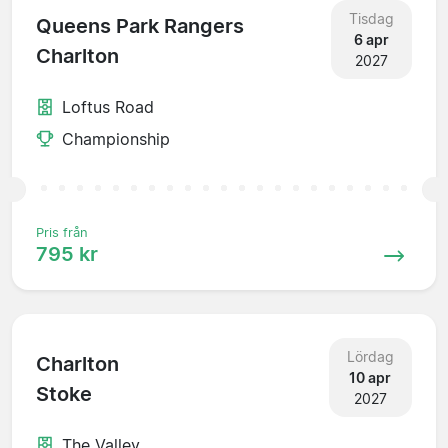
Tisdag
Queens Park Rangers
6 apr
Charlton
2027
Loftus Road
Championship
Pris från
795 kr
Lördag
Charlton
10 apr
Stoke
2027
The Valley