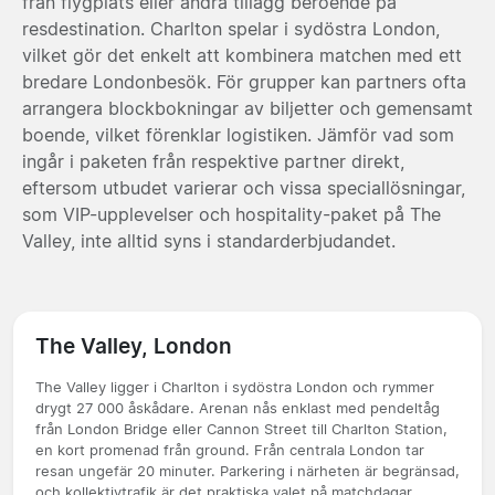
från flygplats eller andra tillägg beroende på
resdestination. Charlton spelar i sydöstra London,
vilket gör det enkelt att kombinera matchen med ett
bredare Londonbesök. För grupper kan partners ofta
arrangera blockbokningar av biljetter och gemensamt
boende, vilket förenklar logistiken. Jämför vad som
ingår i paketen från respektive partner direkt,
eftersom utbudet varierar och vissa speciallösningar,
som VIP-upplevelser och hospitality-paket på The
Valley, inte alltid syns i standarderbjudandet.
The Valley, London
The Valley ligger i Charlton i sydöstra London och rymmer
drygt 27 000 åskådare. Arenan nås enklast med pendeltåg
från London Bridge eller Cannon Street till Charlton Station,
en kort promenad från ground. Från centrala London tar
resan ungefär 20 minuter. Parkering i närheten är begränsad,
och kollektivtrafik är det praktiska valet på matchdagar.