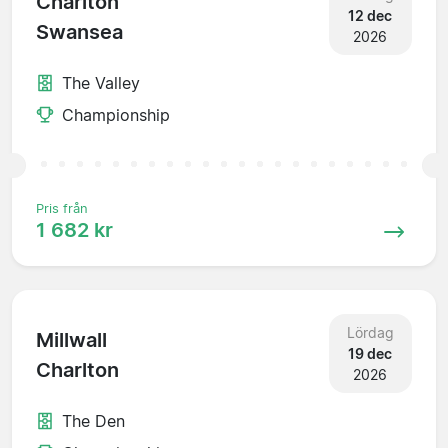
Charlton
12 dec
Swansea
2026
The Valley
Championship
Pris från
1 682 kr
Lördag
Millwall
19 dec
Charlton
2026
The Den