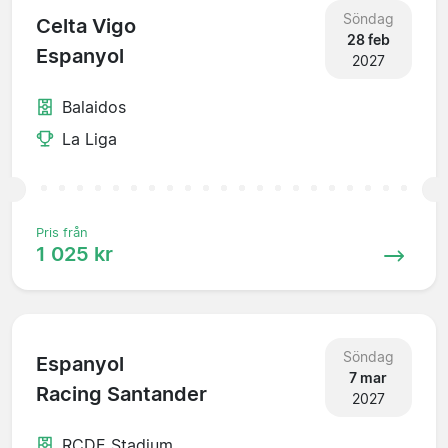
Söndag
Celta Vigo
28 feb
Espanyol
2027
Balaidos
La Liga
Pris från
1 025 kr
Söndag
Espanyol
7 mar
Racing Santander
2027
RCDE Stadium