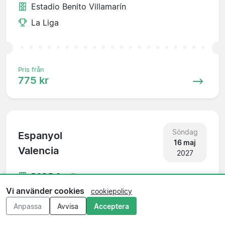
Estadio Benito Villamarín
La Liga
Pris från
775 kr
Söndag
Espanyol
16 maj
Valencia
2027
RCDE Stadium
Vi använder cookies
cookiepolicy
La Liga
Anpassa
Avvisa
Acceptera