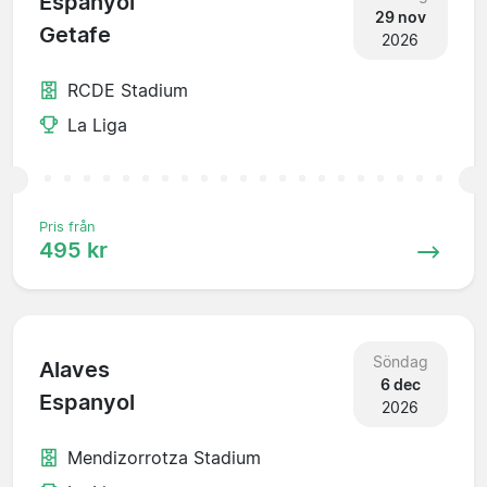
Espanyol
29 nov
Getafe
2026
RCDE Stadium
La Liga
Pris från
495 kr
Söndag
Alaves
6 dec
Espanyol
2026
Mendizorrotza Stadium