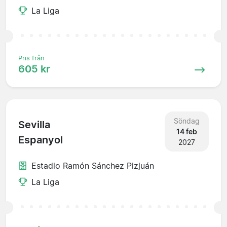
La Liga
Pris från
605 kr
Söndag
Sevilla
14 feb
Espanyol
2027
Estadio Ramón Sánchez Pizjuán
La Liga