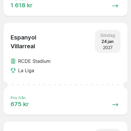
1 618 kr
Söndag
Espanyol
24 jan
Villarreal
2027
RCDE Stadium
La Liga
Pris från
675 kr