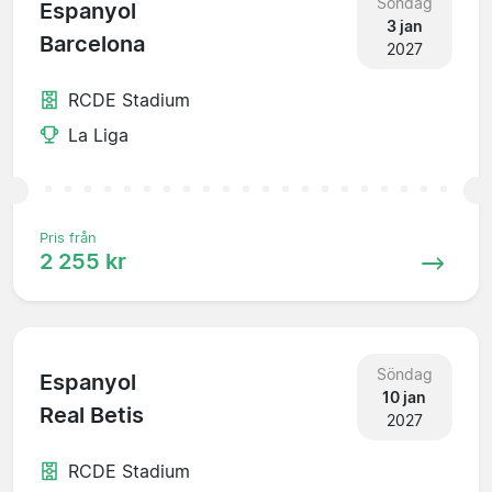
Söndag
Espanyol
3 jan
Barcelona
2027
RCDE Stadium
La Liga
Pris från
2 255 kr
Söndag
Espanyol
10 jan
Real Betis
2027
RCDE Stadium