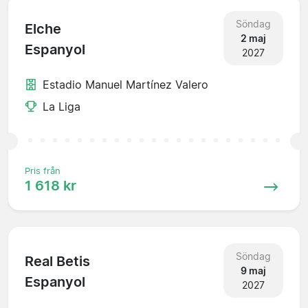
Söndag
Elche
2 maj
Espanyol
2027
Estadio Manuel Martínez Valero
La Liga
Pris från
1 618 kr
Söndag
Real Betis
9 maj
Espanyol
2027