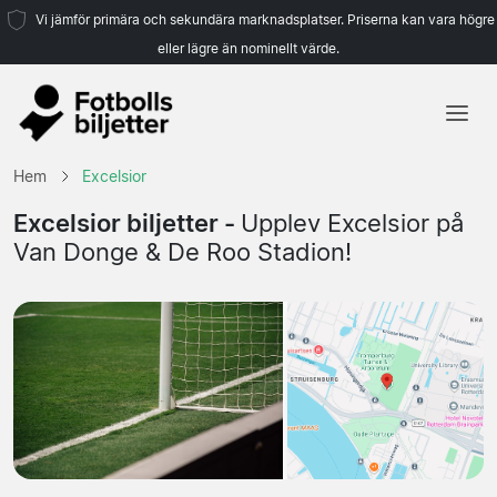
Vi jämför primära och sekundära marknadsplatser. Priserna kan vara högre
eller lägre än nominellt värde.
Hem
Hem
Excelsior
Lag
Excelsior biljetter -
Upplev Excelsior på
Van Donge & De Roo Stadion!
Ligor
Resebyråer