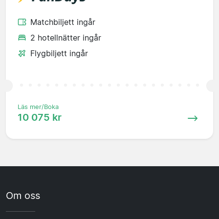
Matchbiljett ingår
2 hotellnätter ingår
Flygbiljett ingår
Läs mer/Boka
10 075 kr
Om oss