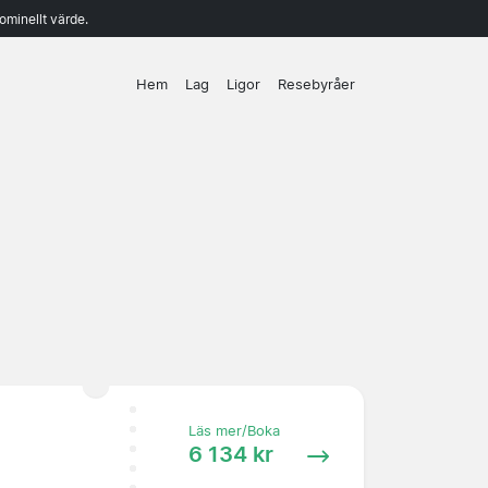
ominellt värde.
Hem
Lag
Ligor
Resebyråer
Läs mer/Boka
6 134 kr