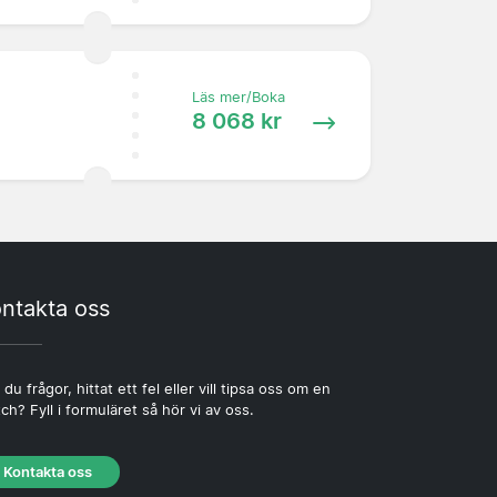
Läs mer/Boka
8 068 kr
ntakta oss
 du frågor, hittat ett fel eller vill tipsa oss om en
ch? Fyll i formuläret så hör vi av oss.
Kontakta oss