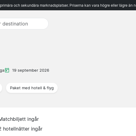
 primära och sekundära marknadsplatser. Priserna kan vara högre eller lägre än n
iga
19 september 2026
Paket med hotell & flyg
Matchbiljett ingår
2 hotellnätter ingår