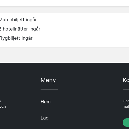
Matchbiljett ingår
2 hotellnätter ingår
Flygbiljett ingår
Meny
Ko
n
Hem
Har
 och
mat
Lag