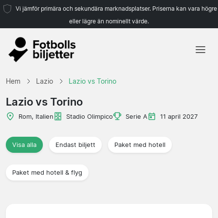
Vi jämför primära och sekundära marknadsplatser. Priserna kan vara högre
eller lägre än nominellt värde.
Hem
Hem
Lazio
Lazio vs Torino
Lag
Lazio vs Torino
Ligor
Rom, Italien
Stadio Olimpico
Serie A
11 april 2027
Resebyråer
Visa alla
Endast biljett
Paket med hotell
Paket med hotell & flyg