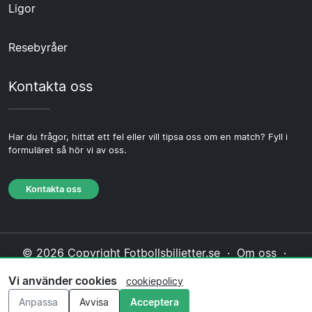
Ligor
Resebyråer
Kontakta oss
Har du frågor, hittat ett fel eller vill tipsa oss om en match? Fyll i
formuläret så hör vi av oss.
Kontakta oss
© 2026 Copyright Fotbollsbiljetter.se ·
Om oss
·
Kontakta oss
·
Integritetspolicy
·
Cookiepolicy
·
Vi använder cookies
cookiepolicy
Redaktionell policy
Anpassa
Avvisa
Acceptera