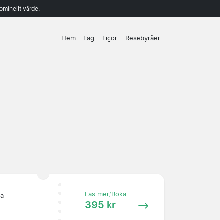
ominellt värde.
Hem
Lag
Ligor
Resebyråer
Läs mer/Boka
:a
395 kr