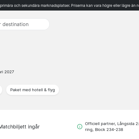
 primära och sekundära marknadsplatser. Priserna kan vara högre eller lägre än n
ari 2027
Paket med hotell & flyg
Officiell partner, Långsida 2
Matchbiljett ingår
ring, Block 234-238