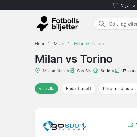
Vi jämför
Hem
Milan
Milan vs Torino
Milan vs Torino
Milano, Italien
San Siro
Serie A
17 janu
Visa alla
Endast biljett
Paket med hotell