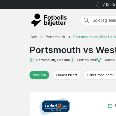
Vi jämför
Hem
Portsmouth
Portsmouth vs West Ham
Portsmouth vs Wes
Portsmouth, England
Fratton Park
Champi
Visa alla
Endast biljett
Paket med hotell