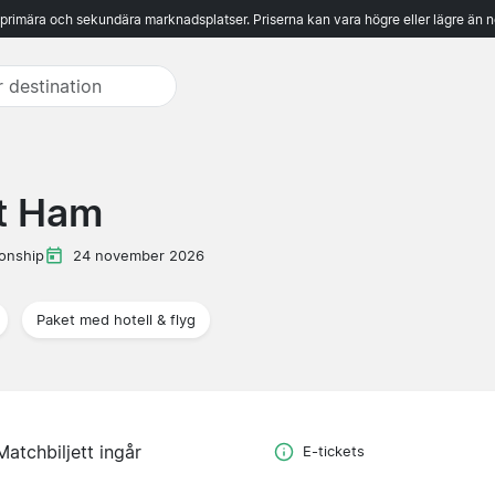
 primära och sekundära marknadsplatser. Priserna kan vara högre eller lägre än n
t Ham
onship
24 november 2026
Paket med hotell & flyg
Matchbiljett ingår
E-tickets