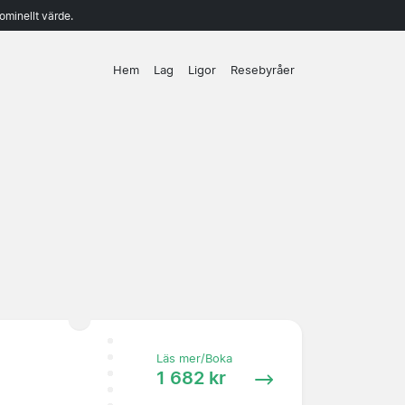
ominellt värde.
Hem
Lag
Ligor
Resebyråer
Läs mer/Boka
1 682 kr