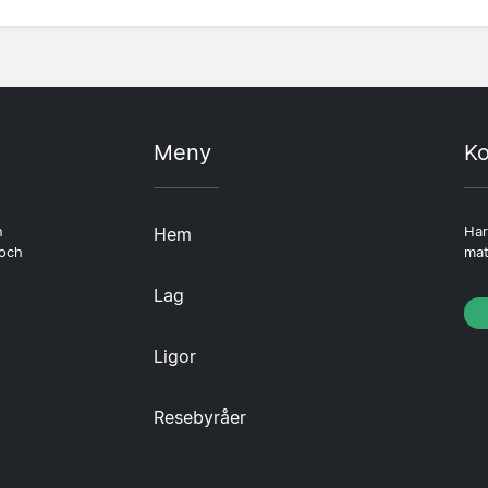
Meny
Ko
n
Hem
Har
 och
mat
Lag
Ligor
Resebyråer