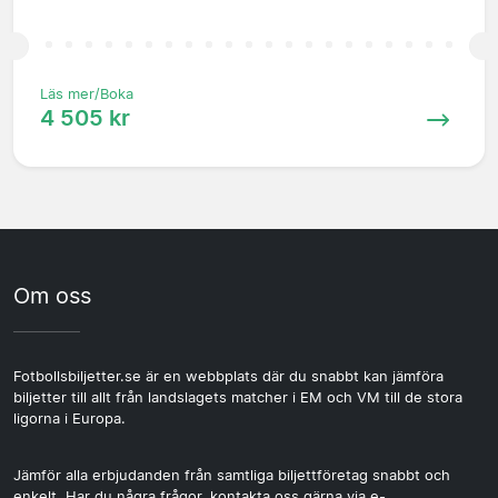
Läs mer/Boka
4 505 kr
Om oss
Fotbollsbiljetter.se är en webbplats där du snabbt kan jämföra
biljetter till allt från landslagets matcher i EM och VM till de stora
ligorna i Europa.
Jämför alla erbjudanden från samtliga biljettföretag snabbt och
enkelt. Har du några frågor, kontakta oss gärna via e-