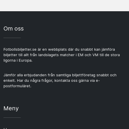
större grupper är det särskilt viktigt att bekräfta detta i
supportrar inför avspark och det finns gott om caféer
förväg, eftersom platser inte alltid är garanterade
och restauranger i området. Många soloresenärer väljer
bredvid varandra om du bokar flera biljetter separat.
att äta där innan matchen och upplever det som en
Bestäm vilken match ni vill se tidigt, eftersom det styr
naturlig del av matchdagskulturen.
Om oss
vilka resdatum som passar. Ett paket med matchbiljett,
hotell och eventuell transfer kan för en grupp vara
enklare att hantera än att boka varje del var för sig.
Fotbollsbiljetter.se är en webbplats där du snabbt kan jämföra
biljetter till allt från landslagets matcher i EM och VM till de stora
ligorna i Europa.
Jämför alla erbjudanden från samtliga biljettföretag snabbt och
enkelt. Har du några frågor, kontakta oss gärna via e-
postformuläret.
Meny