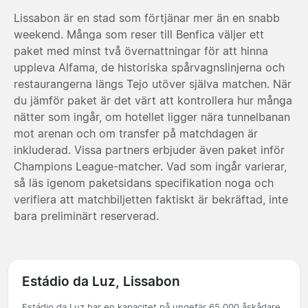
Lissabon är en stad som förtjänar mer än en snabb
weekend. Många som reser till Benfica väljer ett
paket med minst två övernattningar för att hinna
uppleva Alfama, de historiska spårvagnslinjerna och
restaurangerna längs Tejo utöver själva matchen. När
du jämför paket är det värt att kontrollera hur många
nätter som ingår, om hotellet ligger nära tunnelbanan
mot arenan och om transfer på matchdagen är
inkluderad. Vissa partners erbjuder även paket inför
Champions League-matcher. Vad som ingår varierar,
så läs igenom paketsidans specifikation noga och
verifiera att matchbiljetten faktiskt är bekräftad, inte
bara preliminärt reserverad.
Estádio da Luz, Lissabon
Estádio da Luz har en kapacitet på ungefär 65 000 åskådare