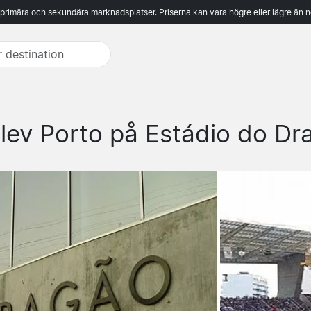
 primära och sekundära marknadsplatser. Priserna kan vara högre eller lägre än n
lev Porto på Estádio do Dr