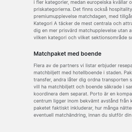
i fler kategorier, medan europeiska kvällar
priskategorierna. Det finns också hospitality
premiumupplevelse matchdagen, med tillgång
Kategori A täcker de mest centrala och attr
dig en mer prisvärd matchupplevelse utan at
vilken kategori och vilket sektionsområde so
Matchpaket med boende
Flera av de partners vi listar erbjuder rese
matchbiljett med hotellboende i staden. Pake
transfer, andra låter dig ordna transporten s
vill ha matchbiljett och boende säkrade i 
koordinera dem separat. Porto är en kompakt
centrum ligger inom bekvämt avstånd från ko
paketet faktiskt inkluderar, hur många nätte
eventuell matchändring, innan du slutför din