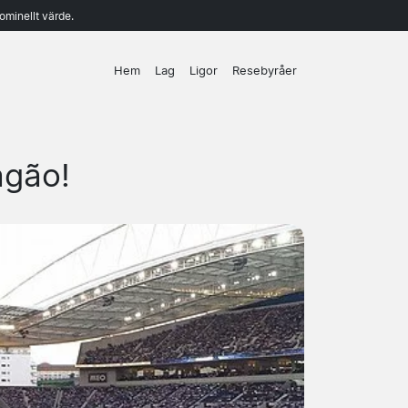
ominellt värde.
Hem
Lag
Ligor
Resebyråer
agão!