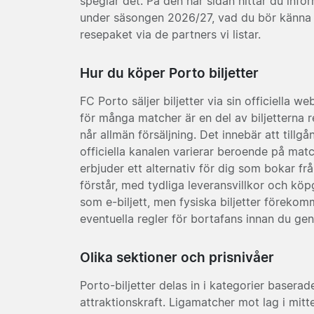
speglar det. På den här sidan hittar du info
under säsongen 2026/27, vad du bör känna t
resepaket via de partners vi listar.
Hur du köper Porto biljetter
FC Porto säljer biljetter via sin officiella 
för många matcher är en del av biljetterna
når allmän försäljning. Det innebär att tillg
officiella kanalen varierar beroende på match.
erbjuder ett alternativ för dig som bokar fr
förstår, med tydliga leveransvillkor och köpga
som e-biljett, men fysiska biljetter föreko
eventuella regler för bortafans innan du ge
Olika sektioner och prisnivåer
Porto-biljetter delas in i kategorier basera
attraktionskraft. Ligamatcher mot lag i mitte