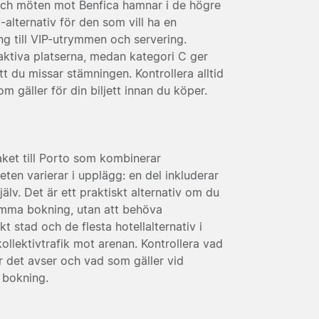
 och möten mot Benfica hamnar i de högre
-alternativ för den som vill ha en
 till VIP-utrymmen och servering.
aktiva platserna, medan kategori C ger
t du missar stämningen. Kontrollera alltid
m gäller för din biljett innan du köper.
paket till Porto som kombinerar
ten varierar i upplägg: en del inkluderar
jälv. Det är ett praktiskt alternativ om du
samma bokning, utan att behöva
 stad och de flesta hotellalternativ i
llektivtrafik mot arenan. Kontrollera vad
r det avser och vad som gäller vid
 bokning.