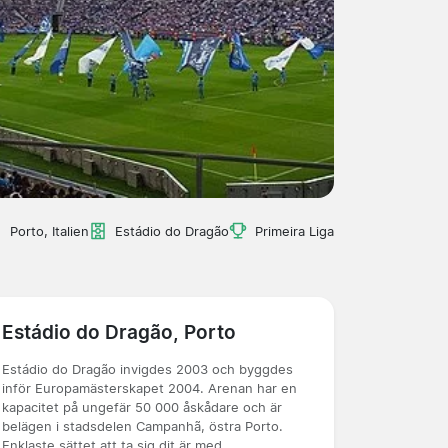
Porto, Italien
Estádio do Dragão
Primeira Liga
Estádio do Dragão, Porto
Estádio do Dragão invigdes 2003 och byggdes
inför Europamästerskapet 2004. Arenan har en
kapacitet på ungefär 50 000 åskådare och är
belägen i stadsdelen Campanhã, östra Porto.
Enklaste sättet att ta sig dit är med