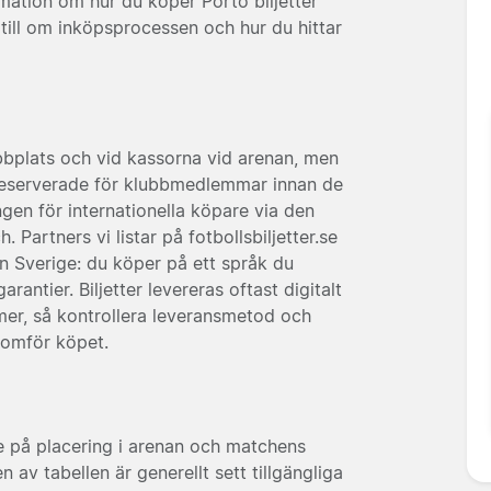
rmation om hur du köper Porto biljetter
ill om inköpsprocessen och hur du hittar
webbplats och vid kassorna vid arenan, men
 reserverade för klubbmedlemmar innan de
ången för internationella köpare via den
 Partners vi listar på fotbollsbiljetter.se
ån Sverige: du köper på ett språk du
rantier. Biljetter levereras oftast digitalt
mmer, så kontrollera leveransmetod och
nomför köpet.
de på placering i arenan och matchens
n av tabellen är generellt sett tillgängliga