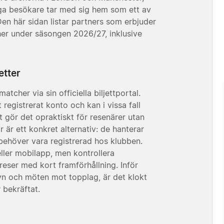
ga besökare tar med sig hem som ett av
Den här sidan listar partners som erbjuder
her under säsongen 2026/27, inklusive
etter
atcher via sin officiella biljettportal.
 registrerat konto och kan i vissa fall
t gör det opraktiskt för resenärer utan
tar är ett konkret alternativ: de hanterar
 behöver vara registrerad hos klubben.
eller mobilapp, men kontrollera
eser med kort framförhållning. Inför
yn och möten mot topplag, är det klokt
 bekräftat.