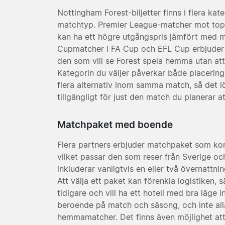
Nottingham Forest-biljetter finns i flera ka
matchtyp. Premier League-matcher mot topp
kan ha ett högre utgångspris jämfört med ma
Cupmatcher i FA Cup och EFL Cup erbjuder ib
den som vill se Forest spela hemma utan att 
Kategorin du väljer påverkar både placering o
flera alternativ inom samma match, så det l
tillgängligt för just den match du planerar at
Matchpaket med boende
Flera partners erbjuder matchpaket som kom
vilket passar den som reser från Sverige och 
inkluderar vanligtvis en eller två övernattni
Att välja ett paket kan förenkla logistiken, 
tidigare och vill ha ett hotell med bra läge
beroende på match och säsong, och inte alla
hemmamatcher. Det finns även möjlighet att