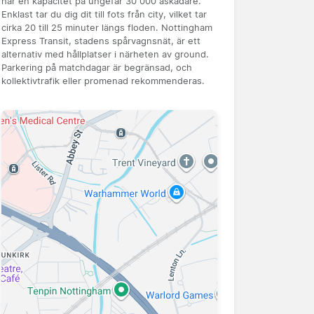
har en kapacitet på ungefär 30 000 åskådare.
Enklast tar du dig dit till fots från city, vilket tar
cirka 20 till 25 minuter längs floden. Nottingham
Express Transit, stadens spårvagnsnät, är ett
alternativ med hållplatser i närheten av ground.
Parkering på matchdagar är begränsad, och
kollektivtrafik eller promenad rekommenderas.