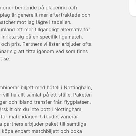
tegorier beroende på placering och
lag är generellt mer eftertraktade och
tcher mot lag lägre i tabellen.
land ett mer tillgängligt alternativ för
inrikta sig på en specifik ligamatch.
ch pris. Partners vi listar erbjuder ofta
önar sig att titta igenom vad som finns
t se.
binerar biljett med hotell i Nottingham,
vill ha allt samlat på ett ställe. Paketen
ngar och ibland transfer från flygplatsen.
särskilt om du inte bott i Nottingham
 inför matchdagen. Utbudet varierar
 partners erbjuder paket till samtliga
 köpa enbart matchbiljett och boka