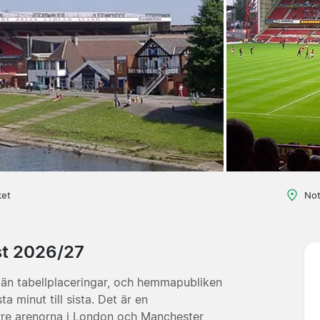
ket
Not
est 2026/27
 än tabellplaceringar, och hemmapubliken
a minut till sista. Det är en
örre arenorna i London och Manchester,