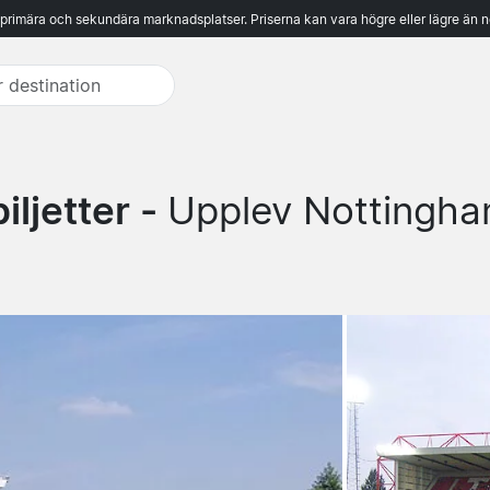
 primära och sekundära marknadsplatser. Priserna kan vara högre eller lägre än n
iljetter -
Upplev Nottingha