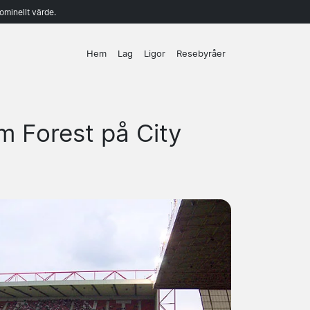
ominellt värde.
Hem
Lag
Ligor
Resebyråer
m Forest på City