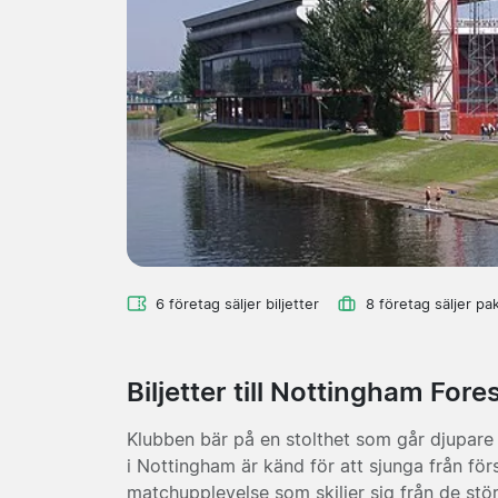
6 företag säljer biljetter
8 företag säljer pa
Biljetter till Nottingham For
Klubben bär på en stolthet som går djupare
i Nottingham är känd för att sjunga från först
matchupplevelse som skiljer sig från de st